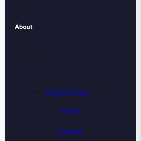
My AI Art
About
About Me
Contact
Privacy Policy
© 2026
Wolfinisoftware.de
| All Rights
Reserved
Kontakt
|
Impressum