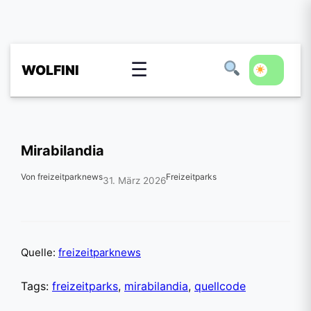
☰
WOLFINI
Mirabilandia
Von freizeitparknews
Freizeitparks
31. März 2026
Quelle:
freizeitparknews
Tags:
freizeitparks
,
mirabilandia
,
quellcode