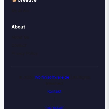
Creative
My AI Art
About
About Me
Contact
Privacy Policy
© 2026
Wolfinisoftware.de
| All Rights
Reserved
Kontakt
|
Impressum