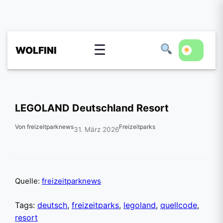
☰
WOLFINI
LEGOLAND Deutschland Resort
Von freizeitparknews
Freizeitparks
31. März 2026
Quelle:
freizeitparknews
Tags:
deutsch
,
freizeitparks
,
legoland
,
quellcode
,
resort