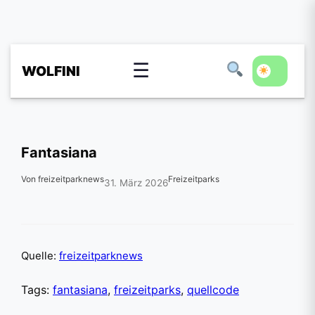
☰
WOLFINI
Fantasiana
Von freizeitparknews
Freizeitparks
31. März 2026
Quelle:
freizeitparknews
Tags:
fantasiana
,
freizeitparks
,
quellcode