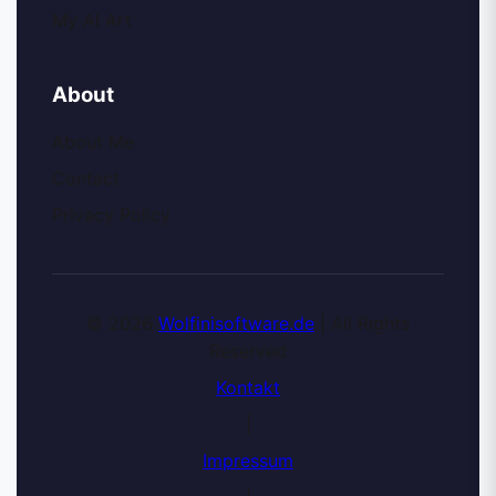
My AI Art
About
About Me
Contact
Privacy Policy
© 2026
Wolfinisoftware.de
| All Rights
Reserved
Kontakt
|
Impressum