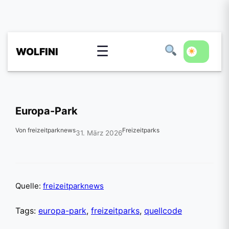
☰
WOLFINI
Europa-Park
Von freizeitparknews
Freizeitparks
31. März 2026
Quelle:
freizeitparknews
Tags:
europa-park
,
freizeitparks
,
quellcode