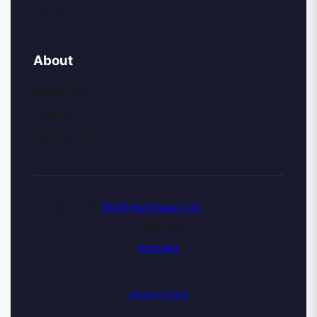
My AI Art
About
About Me
Contact
Privacy Policy
© 2026
Wolfinisoftware.de
| All Rights
Reserved
Kontakt
|
Impressum