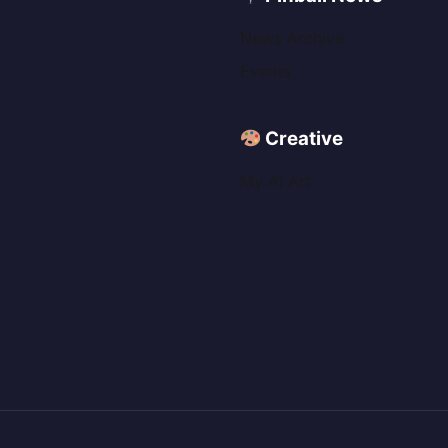
News Archive
Events
Creative
My AI Art