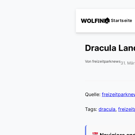
WOLFINI
Startseite
Dracula Lan
Von freizeitparknews
31. Mä
Quelle:
freizeitparkn
Tags:
dracula
,
freizei