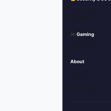
Security Tips
SOC News
Gaming
Game Reviews
About
About Me
Contact
Privacy Policy