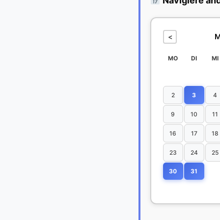
Navigiere an
M
<
MO
DI
MI
2
3
4
9
10
11
16
17
18
23
24
25
30
31