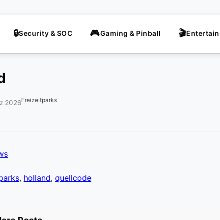
Security & SOC
Gaming & Pinball
Entertai
d
Freizeitparks
rz 2026
ews
tparks
,
holland
,
quellcode