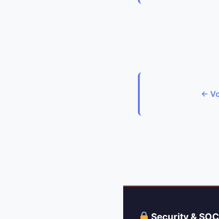
← Vo
Security & SO