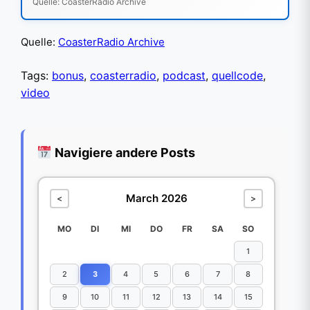
Quelle: CoasterRadio Archive
Quelle:
CoasterRadio Archive
Tags:
bonus
,
coasterradio
,
podcast
,
quellcode
,
video
Navigiere andere Posts
March 2026
<
>
MO
DI
MI
DO
FR
SA
SO
1
2
3
4
5
6
7
8
9
10
11
12
13
14
15