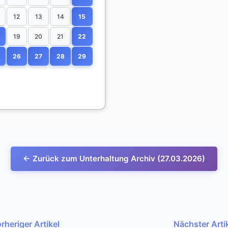
12
13
14
15
19
20
21
22
26
27
28
29
← Zurück zum Unterhaltung Archiv (27.03.2026)
rheriger Artikel
Nächster Arti