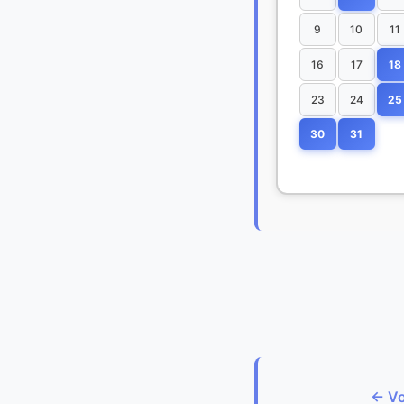
9
10
11
16
17
18
23
24
25
30
31
← Vo