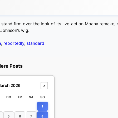
 stand firm over the look of its live-action Moana remake, d
 Johnson’s wig.
e
,
reportedly
,
standard
dere Posts
arch 2026
>
DO
FR
SA
SO
1
5
6
7
8