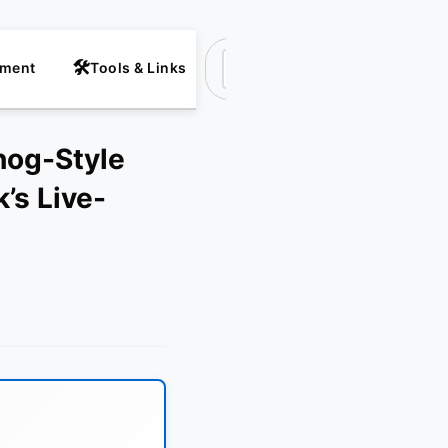
nment
Tools & Links
Suchen
hog-Style
’s Live-