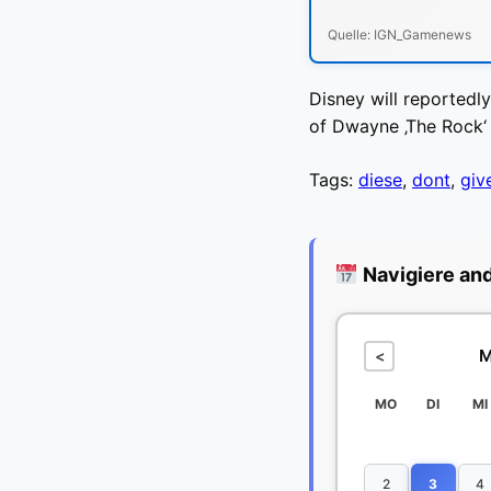
Quelle: IGN_Gamenews
Disney will reportedly
of Dwayne ‚The Rock‘
Tags:
diese
,
dont
,
giv
Navigiere an
M
<
MO
DI
MI
2
3
4