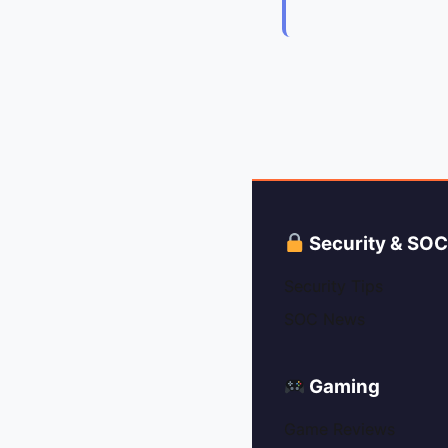
Security & SO
Security Tips
SOC News
Gaming
Game Reviews