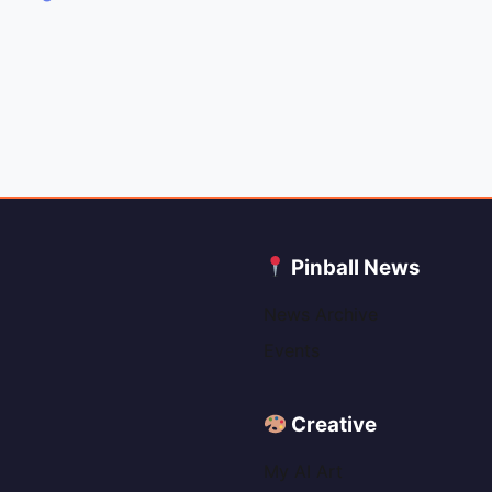
C
Pinball News
News Archive
Events
Creative
My AI Art