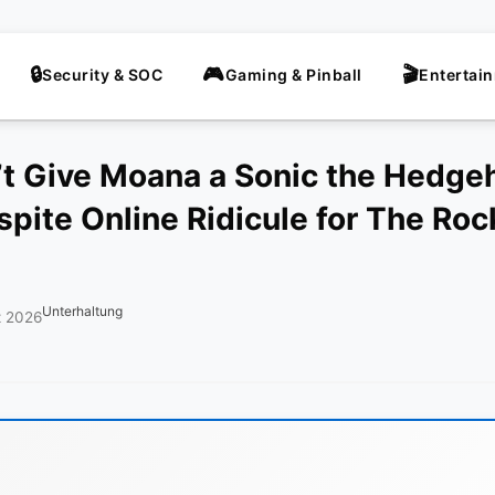
Security & SOC
Gaming & Pinball
Entertai
t Give Moana a Sonic the Hedge
pite Online Ridicule for The Rock
Unterhaltung
z 2026