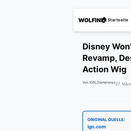
WOLFINI
Startseite
Disney Won’
Revamp, Des
Action Wig
Von IGN_Gamenews
27. Mär
ORIGINAL QUELLE:
ign.com