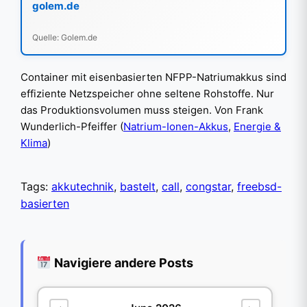
golem.de
Quelle: Golem.de
Container mit eisenbasierten NFPP-Natriumakkus sind
effiziente Netzspeicher ohne seltene Rohstoffe. Nur
das Produktionsvolumen muss steigen. Von Frank
Wunderlich-Pfeiffer (
Natrium-Ionen-Akkus
,
Energie &
Klima
)
Tags:
akkutechnik
,
bastelt
,
call
,
congstar
,
freebsd-
basierten
Navigiere andere Posts