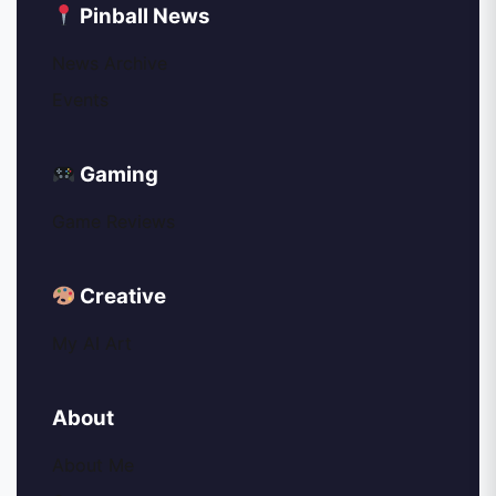
Pinball News
News Archive
Events
Gaming
Game Reviews
Creative
My AI Art
About
About Me