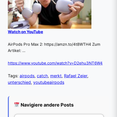
Watch on YouTube
AirPods Pro Max 2: https://amzn.to/4t8WTH4 Zum
Artikel: …
https://www.youtube.com/watch?v=D2ehu3NT6W4
Tags:
airpods
,
catch
,
merkt
,
Rafael Zeier
,
unterschied
,
youtubeairpods
Navigiere andere Posts