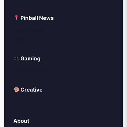
Pinball News
News Archive
Events
Gaming
Game Reviews
Creative
My AI Art
About