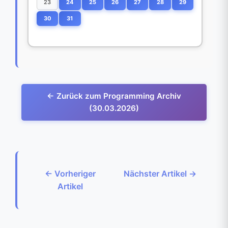
23
24
25
26
27
28
29
30
31
← Zurück zum Programming Archiv
(30.03.2026)
← Vorheriger
Nächster Artikel →
Artikel