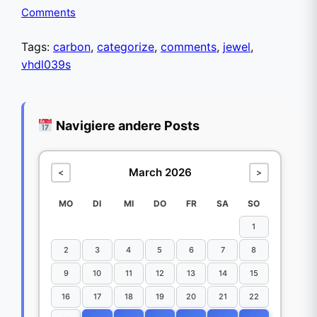
Comments
Tags:
carbon
,
categorize
,
comments
,
jewel
,
vhdl039s
Navigiere andere Posts
March 2026
<
>
MO
DI
MI
DO
FR
SA
SO
1
2
3
4
5
6
7
8
9
10
11
12
13
14
15
16
17
18
19
20
21
22