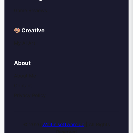
Game Reviews
Creative
My AI Art
About
About Me
Contact
Privacy Policy
© 2026
Wolfinisoftware.de
| All Rights
Reserved