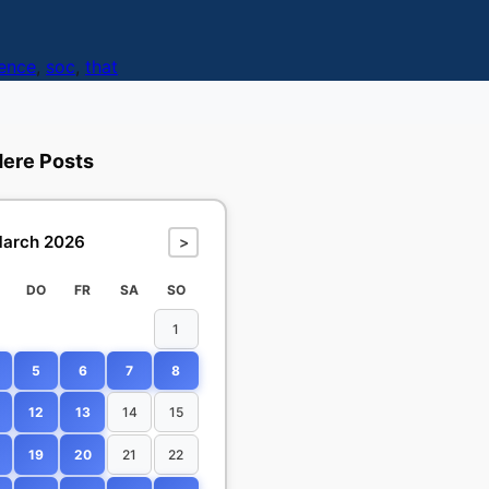
gence
,
soc
,
that
dere Posts
arch 2026
>
DO
FR
SA
SO
1
5
6
7
8
12
13
14
15
19
20
21
22