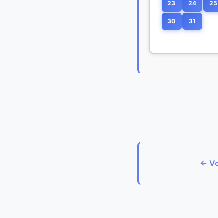
23
24
25
30
31
← Vo