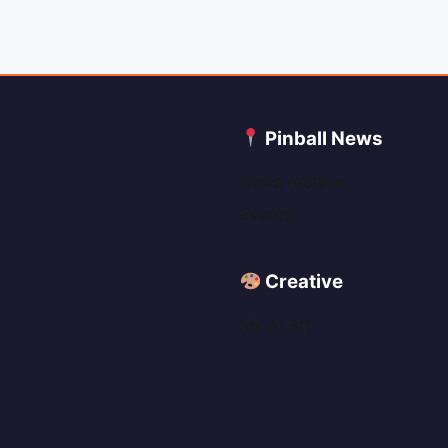
C
Pinball News
News Archive
Events
Creative
My AI Art