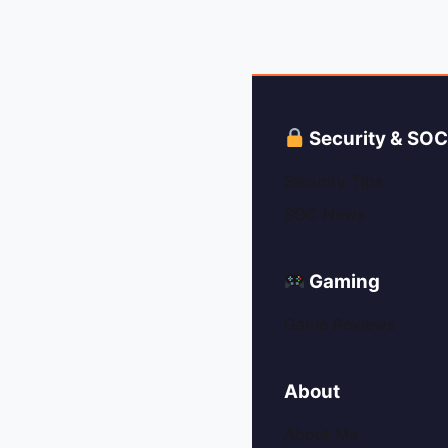
Security & SO
Security Tips
SOC News
Gaming
Game Reviews
About
About Me