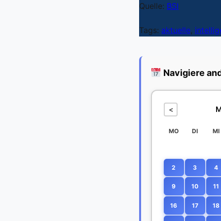
Quelle:
BSI
Tags:
aktuelle
,
intelli
Navigiere an
M
<
MO
DI
MI
2
3
4
9
10
11
16
17
18