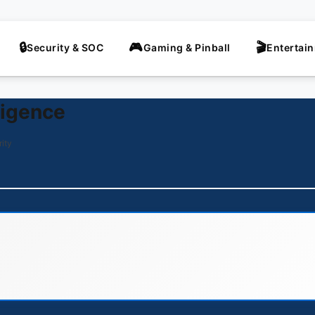
Security & SOC
Gaming & Pinball
Entertai
­li­gence
rity