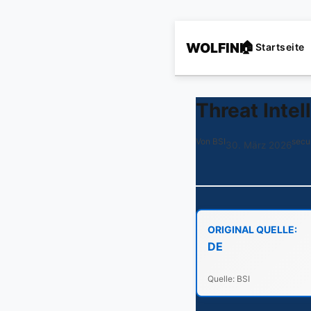
WOLFINI
Startseite
Thre­at In­tel
Von BSI
secu
30. März 2026
ORIGINAL QUELLE:
DE
Quelle: BSI