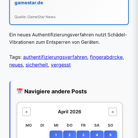
gamestar.de
Quelle: GameStar News
Ein neues Authentifizierungsverfahren nutzt Schädel-
Vibrationen zum Entsperren von Geräten.
Tags:
authentifizierungsverfahren
,
fingerabdrcke
,
neues
,
sicherheit
,
vergesst
Navigiere andere Posts
April 2026
<
>
MO
DI
MI
DO
FR
SA
SO
1
2
3
4
5