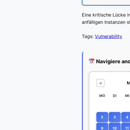
Eine kritische Lücke 
anfälligen Instanzen s
Tags:
Vulnerability
Navigiere an
M
<
MO
DI
MI
2
3
4
9
10
11