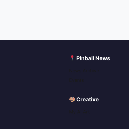
C
Pinball News
News Archive
Events
Creative
My AI Art