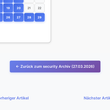
19
20
21
22
26
27
28
29
← Zurück zum security Archiv (27.03.2026)
rheriger Artikel
Nächster Arti