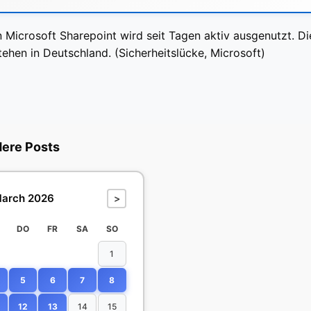
in Microsoft Sharepoint wird seit Tagen aktiv ausgenutzt. D
tehen in Deutschland. (Sicherheitslücke, Microsoft)
dere Posts
arch 2026
>
DO
FR
SA
SO
1
5
6
7
8
12
13
14
15