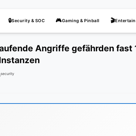
Security & SOC
Gaming & Pinball
Entertai
Laufende Angriffe gefährden fast
Instanzen
security
6