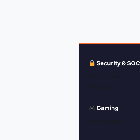
Security & SO
Security Tips
SOC News
Gaming
Game Reviews