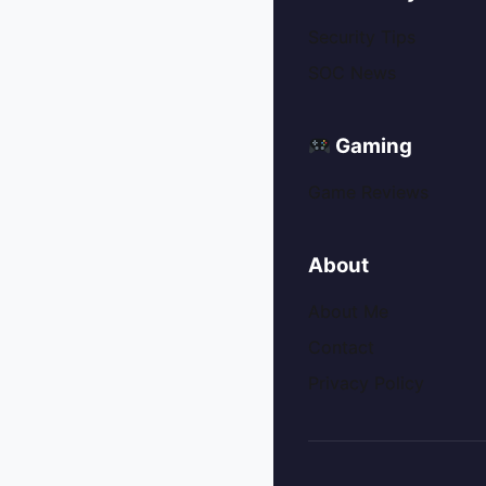
Security Tips
SOC News
Gaming
Game Reviews
About
About Me
Contact
Privacy Policy