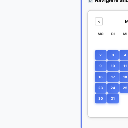
Navigiere an
M
<
MO
DI
MI
2
3
4
9
10
11
16
17
18
23
24
25
30
31