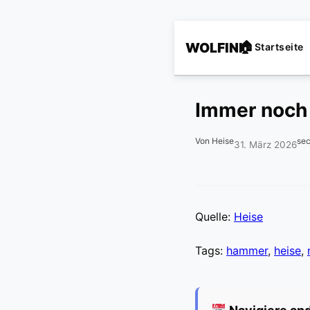
WOLFINI
Startseite
Immer noch 
Von Heise
sec
31. März 2026
Quelle:
Heise
Tags:
hammer
,
heise
,