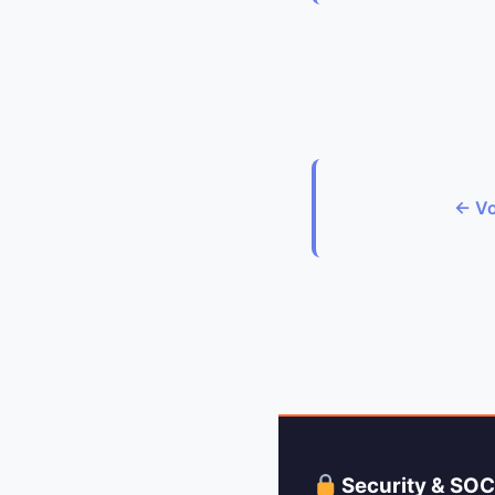
← Vo
Security & SO