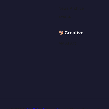
News Archive
Events
Creative
My AI Art