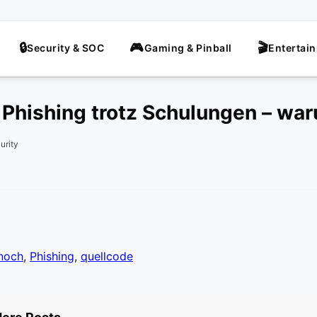
Security & SOC
Gaming & Pinball
Entertai
Phishing trotz Schulungen – wa
urity
noch
,
Phishing
,
quellcode