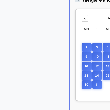
Navigiere an
M
<
MO
DI
MI
2
3
4
9
10
11
16
17
18
23
24
25
30
31