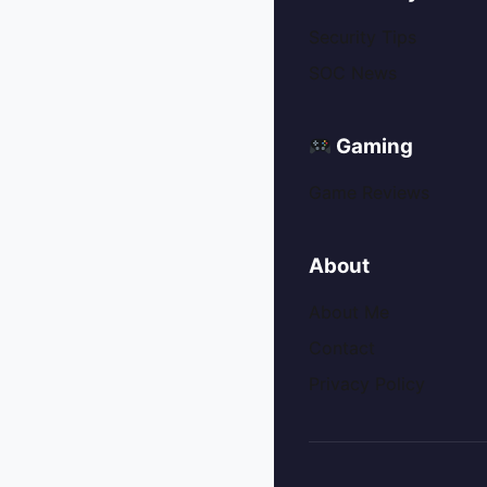
Security Tips
SOC News
Gaming
Game Reviews
About
About Me
Contact
Privacy Policy