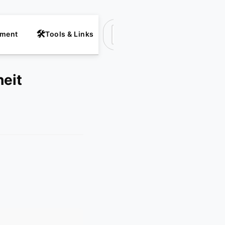
nment
Tools & Links
Suchen
eit