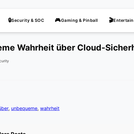
Security & SOC
Gaming & Pinball
Entertai
me Wahrheit über Cloud-Sicherh
curity
über
,
unbequeme
,
wahrheit