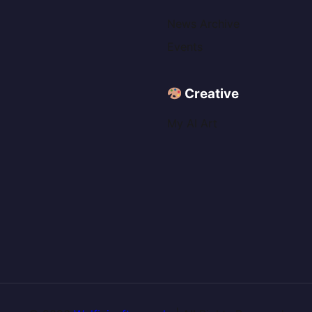
News Archive
Events
Creative
My AI Art