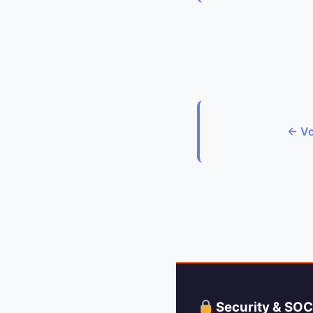
← Vo
Security & SO