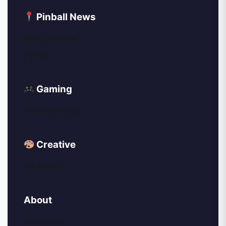
Pinball News
News Archive
Events
Gaming
Game Reviews
Creative
My AI Art
About
About Me