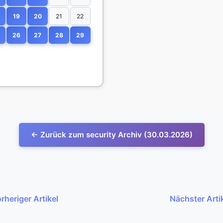
19
20
21
22
26
27
28
29
← Zurück zum security Archiv (30.03.2026)
rheriger Artikel
Nächster Arti