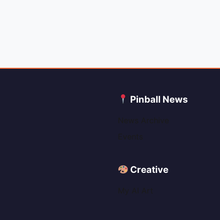
C
Pinball News
News Archive
Events
Creative
My AI Art