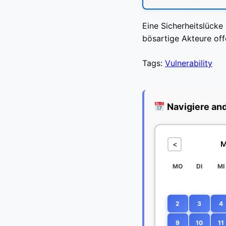
Eine Sicherheitslück
bösartige Akteure off
Tags:
Vulnerability
Navigiere an
M
<
MO
DI
MI
2
3
4
9
10
11