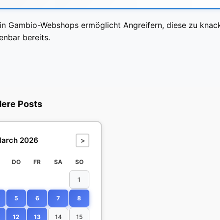
e in Gambio-Webshops ermöglicht Angreifern, diese zu kna
enbar bereits.
dere Posts
arch 2026
>
DO
FR
SA
SO
1
5
6
7
8
12
13
14
15