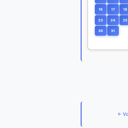
16
17
18
23
24
25
30
31
← Vo