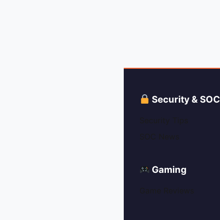
Security & SO
Security Tips
SOC News
Gaming
Game Reviews