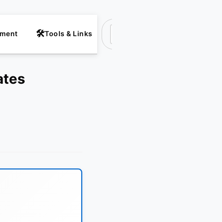
nment
Tools & Links
Suchen
ates