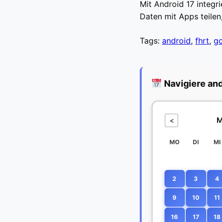
Mit Android 17 integr
Daten mit Apps teilen,
Tags:
android
,
fhrt
,
g
Navigiere an
M
<
MO
DI
MI
2
3
4
9
10
11
16
17
18