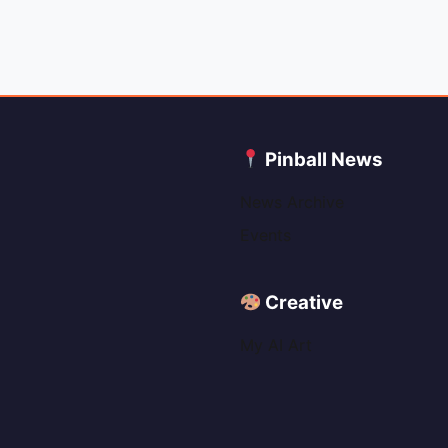
C
Pinball News
News Archive
Events
Creative
My AI Art