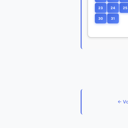
23
24
25
30
31
← Vo