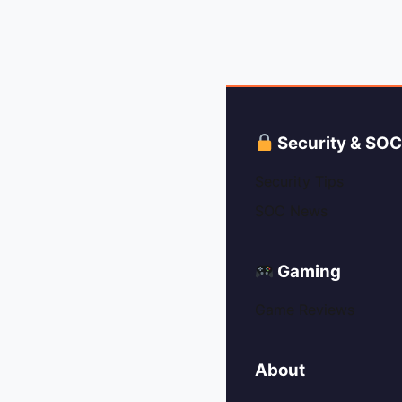
Security & SO
Security Tips
SOC News
Gaming
Game Reviews
About