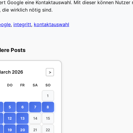
iert Google eine Kontaktauswahl. Mit dieser können Nutzer 
 die wirklich nötig sind.
oogle
,
integritt
,
kontaktauswahl
dere Posts
arch 2026
>
DO
FR
SA
SO
1
5
6
7
8
12
13
14
15
19
20
21
22