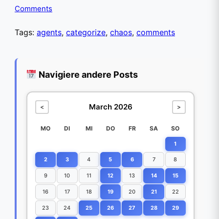
Comments
Tags:
agents
,
categorize
,
chaos
,
comments
Navigiere andere Posts
March 2026
<
>
MO
DI
MI
DO
FR
SA
SO
1
2
3
4
5
6
7
8
9
10
11
12
13
14
15
16
17
18
19
20
21
22
23
24
25
26
27
28
29