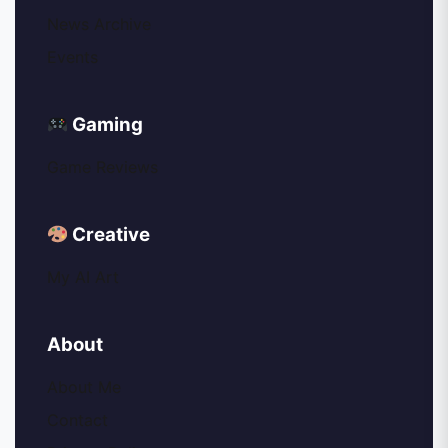
News Archive
Events
Gaming
Game Reviews
Creative
My AI Art
About
About Me
Contact