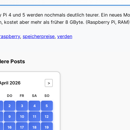
 Pi 4 und 5 werden nochmals deutlich teurer. Ein neues Mod
, kostet aber mehr als früher 8 GByte. (Raspberry Pi, RAM)
raspberry
,
speicherpreise
,
verden
dere Posts
April 2026
>
DO
FR
SA
SO
2
3
4
5
9
10
11
12
16
17
18
19