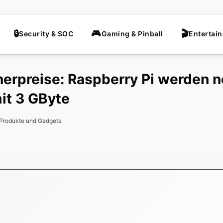
Security & SOC
Gaming & Pinball
Entertai
erpreise: Raspberry Pi werden no
mit 3 GByte
Produkte und Gadgets