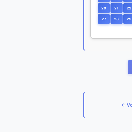
20
21
22
27
28
29
← Vo