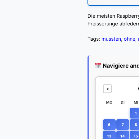
Die meisten Raspberry
Preissprünge abfedern
Tags:
mussten
,
ohne
,
Navigiere an
<
MO
DI
MI
1
6
7
8
13
14
15