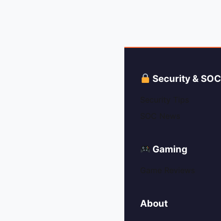
Security & SO
Security Tips
SOC News
Gaming
Game Reviews
About