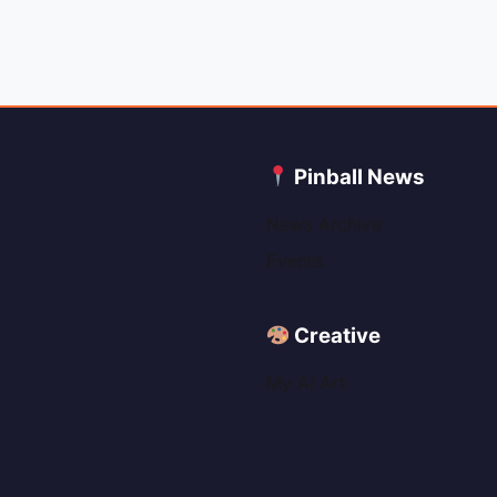
C
Pinball News
News Archive
Events
Creative
My AI Art