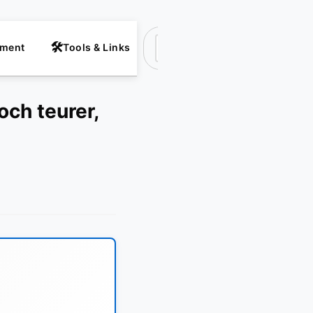
nment
Tools & Links
Suchen
ch teurer,