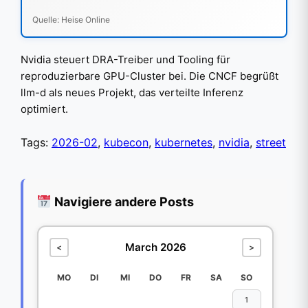
Quelle: Heise Online
Nvidia steuert DRA-Treiber und Tooling für
reproduzierbare GPU-Cluster bei. Die CNCF begrüßt
llm-d als neues Projekt, das verteilte Inferenz
optimiert.
Tags:
2026-02
,
kubecon
,
kubernetes
,
nvidia
,
street
Navigiere andere Posts
March 2026
<
>
MO
DI
MI
DO
FR
SA
SO
1