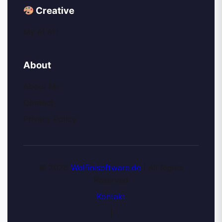
Creative
My AI Art
About
About Me
Contact
Privacy Policy
© 2026
Wolfinisoftware.de
| All Rights
Reserved
Kontakt
|