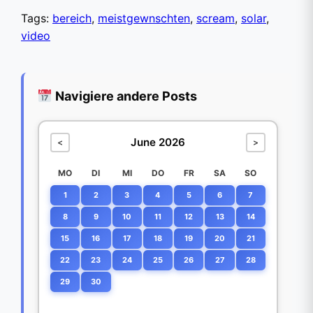
Tags:
bereich
,
meistgewnschten
,
scream
,
solar
,
video
Navigiere andere Posts
June 2026
<
>
MO
DI
MI
DO
FR
SA
SO
1
2
3
4
5
6
7
8
9
10
11
12
13
14
15
16
17
18
19
20
21
22
23
24
25
26
27
28
29
30