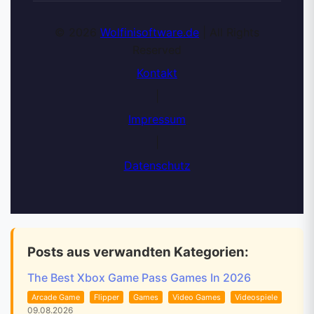
© 2026
Wolfinisoftware.de
| All Rights
Reserved
Kontakt
|
Impressum
|
Datenschutz
Posts aus verwandten Kategorien:
The Best Xbox Game Pass Games In 2026
Arcade Game
Flipper
Games
Video Games
Videospiele
09.08.2026