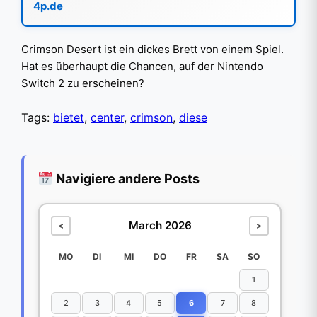
4p.de
Crimson Desert ist ein dickes Brett von einem Spiel.
Hat es überhaupt die Chancen, auf der Nintendo
Switch 2 zu erscheinen?
Tags:
bietet
,
center
,
crimson
,
diese
Navigiere andere Posts
March 2026
<
>
MO
DI
MI
DO
FR
SA
SO
1
2
3
4
5
6
7
8